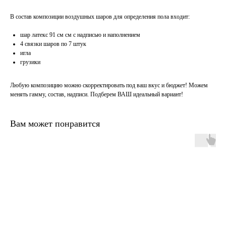
В состав композиции воздушных шаров для определения пола входит:
шар латекс 91 см см с надписью и наполнением
4 связки шаров по 7 штук
игла
грузики
Любую композицию можно скорректировать под ваш вкус и бюджет! Можем
менять гамму, состав, надписи. Подберем ВАШ идеальный вариант!
Вам может понравится