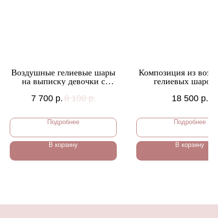
Воздушные гелиевые шары
Композиция из воз
на выписку девочки с
гелиевых шаров 
зайкой 187
выписку из роддом
7 700
р.
8 100
р.
18 500
р.
мальчика или девоч
Подробнее
Подробнее
В корзину
В корзину