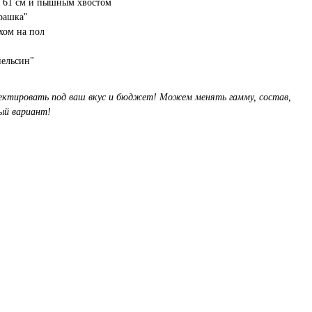
ю 61 см и пышным хвостом
рашка"
хом на пол
пельсин"
ктировать под ваш вкус и бюджет! Можем менять гамму, состав,
ый вариант!