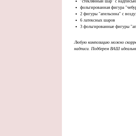
"стеклянный шар" с надпись
фольгированная фигура "чебу
2 фигуры "апельсина" с возду
6 латексных шаров
3 фольгированные фигуры "а
Любую композицию можно скорре
надписи. Подберем ВАШ идеальн