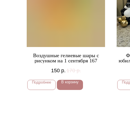
Воздушные гелиевые шары с
Ф
рисунком на 1 сентября 167
юбил
150
р.
170
р.
В корзину
Подробнее
Под