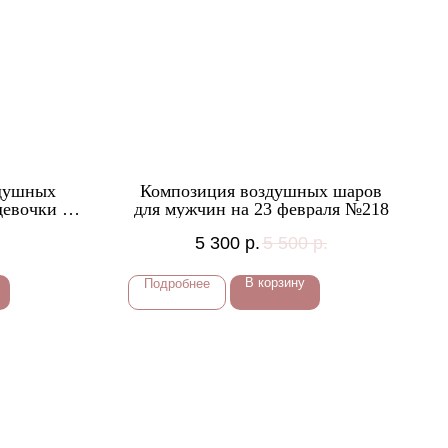
здушных
Композиция воздушных шаров
девочки с
для мужчин на 23 февраля №218
сой №20
5 300
р.
5 500
р.
В корзину
Подробнее