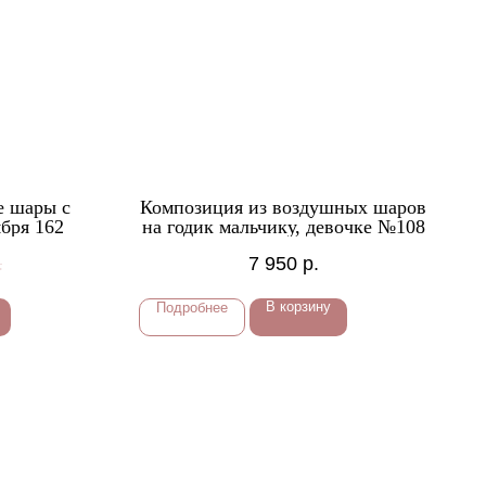
е шары с
Композиция из воздушных шаров
ября 162
на годик мальчику, девочке №108
.
7 950
р.
В корзину
Подробнее