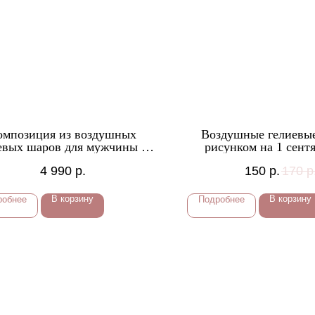
омпозиция из воздушных
Воздушные гелиевы
евых шаров для мужчины №
рисунком на 1 сент
75
4 990
р.
150
р.
170
р
В корзину
В корзину
робнее
Подробнее